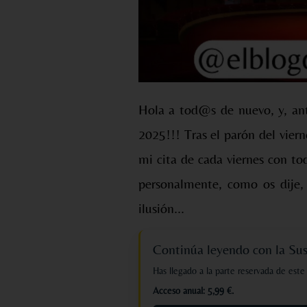
Hola a tod@s de nuevo, y, a
2025!!! Tras el parón del vier
mi cita de cada viernes con to
personalmente, como os dije,
ilusión...
Continúa leyendo con la Su
Has llegado a la parte reservada de este
Acceso anual: 5,99 €.