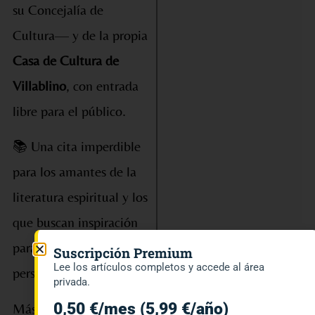
su Concejalía de
Cultura— y de la propia
Casa de Cultura de
Villablino
, con entrada
libre para el público.
📚 Una cita imperdible
para los amantes de la
literatura espiritual y los
que buscan inspiración
para su desarrollo
Suscripción Premium
Lee los artículos completos y accede al área
personal.
privada.
0,50 €/mes (5,99 €/año)
Más información y