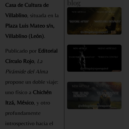
blog
Casa de Cultura de
«A
Villablino
, situada en la
de
Plaza Luis Mateo s/n,
D
Villablino (León)
.
«
Publicado por
Editorial
en
Círculo Rojo
,
La
co
Pirámide del Alma
propone un doble viaje:
«E
uno físico a
Chichén
Ho
Ci
Itzá, México
, y otro
profundamente
introspectivo hacia el