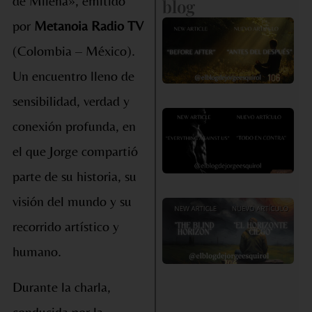
de Milena», emitido
blog
por
Metanoia Radio TV
«A
de
(Colombia – México).
D
Un encuentro lleno de
sensibilidad, verdad y
«
conexión profunda, en
en
el que Jorge compartió
co
parte de su historia, su
visión del mundo y su
«E
recorrido artístico y
Ho
Ci
humano.
Durante la charla,
conducida por la