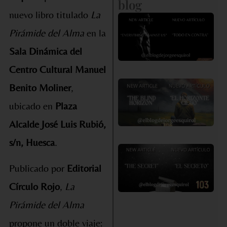
blog
nuevo libro titulado
La
«
Pirámide del Alma
en la
en
co
Sala Dinámica del
Centro Cultural Manuel
«E
Benito Moliner
,
Ho
ubicado en
Plaza
Ci
Alcalde José Luis Rubió,
s/n, Huesca
.
«E
ve
Publicado por
Editorial
se
Círculo Rojo
,
La
Pirámide del Alma
propone un doble viaje: