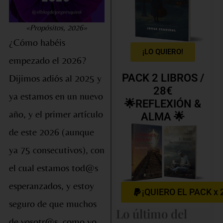
«Propósitos, 2026»
¿Cómo habéis
¡LO QUIERO!
empezado el 2026?
PACK 2 LIBROS /
Dijimos adiós al 2025 y
28€
ya estamos en un nuevo
🌟REFLEXIÓN &
año, y el primer artículo
ALMA 🌟
de este 2026 (aunque
ya 75 consecutivos), con
el cual estamos tod@s
esperanzados, y estoy
¡QUIERO EL PACK x 
seguro de que muchos
Lo último del
de vosotr@s, como yo,