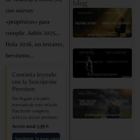
blog
con nuevos
«A
de
«propósitos» para
D
cumplir. Adiós 2025…
Hola 2026, un instante,
«
brevísimo...
en
co
Continúa leyendo
con la Suscripción
Premium
«E
Has llegado a la parte
Ho
reservada de este artículo.
Ci
Para leerlo completo,
activa tu acceso premium.
Acceso anual: 5,99 €.
Suscribirme
Ya tengo cuenta