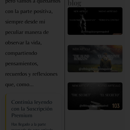
pero vamos a quedarnos
blog
con la parte positiva,
«
en
siempre desde mi
co
peculiar manera de
observar la vida,
«E
compartiendo
Ho
pensamientos,
Ci
recuerdos y reflexiones
que, como...
«E
ve
Continúa leyendo
se
con la Suscripción
Premium
Has llegado a la parte
reservada de este artículo.